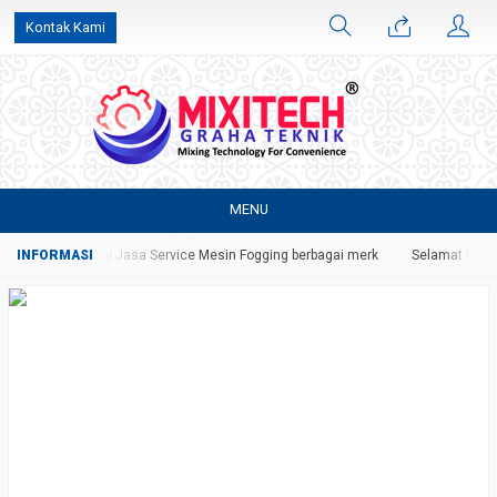
Kontak Kami
MENU
a. Serta melayani Jasa Service Mesin Fogging berbagai merk
Selamat Datang