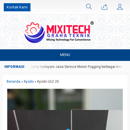
Kontak Kami
MENU
ruh Indonesia. Serta melayani Jasa Service Mesin Fogging berbagai merk
Se
Beranda
»
Kyodo
»
Kyodo ULV 20