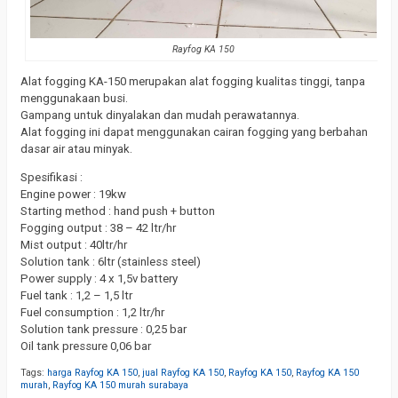
Rayfog KA 150
Alat fogging KA-150 merupakan alat fogging kualitas tinggi, tanpa
menggunakaan busi.
Gampang untuk dinyalakan dan mudah perawatannya.
Alat fogging ini dapat menggunakan cairan fogging yang berbahan
dasar air atau minyak.
Spesifikasi :
Engine power : 19kw
Starting method : hand push + button
Fogging output : 38 – 42 ltr/hr
Mist output : 40ltr/hr
Solution tank : 6ltr (stainless steel)
Power supply : 4 x 1,5v battery
Fuel tank : 1,2 – 1,5 ltr
Fuel consumption : 1,2 ltr/hr
Solution tank pressure : 0,25 bar
Oil tank pressure 0,06 bar
Tags:
harga Rayfog KA 150
,
jual Rayfog KA 150
,
Rayfog KA 150
,
Rayfog KA 150
murah
,
Rayfog KA 150 murah surabaya